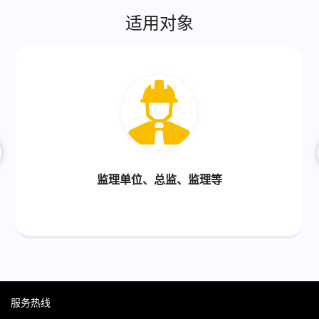
分部-分项】逐级汇总规则，对删除或调整了顺序的检验批，汇
适用对象
总表中也能汇总刷新。
④ 标记打印一目了然
不仅可以自由选择单张表格快速打印和多张表格批量打印的方
式，更可对已打印表格作标记，自动过滤筛选需要打印的表
格。
⑤ 实例工程高效复用
内置住宅、学校、工厂、道桥、安全等8个实例工程，轻松理
清需要做哪些配套用表、如何填写表格里的数据；按需批量复
监理单位、总监、监理等
用表格，或套用表格内容。
⑥ 送检助手告别漏送
包括土建、安装、节能等各专业，解决资料员材料送检漏送少
送等各项问题。支持混凝土、砂浆、钢筋、钢筋连接、防水等
材料的送检、预警、台账导出等。
服务热线
⑦ 桩基建表成套填报